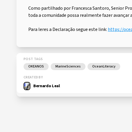
Como partilhado por Francesca Santoro, Senior P
toda a comunidade possa realmente fazer avançar a
Para leres a Declaração segue este link:
https://oce
POST TAGS
OKEANOS
MarineSciences
OceanLiteracy
CREATED BY
Bernardo Leal