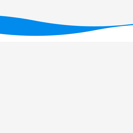
ID/05634/2025
(DOI: 10.54499/UID/05634/2025)
,
/UID/PRR2/05634/2025)
.