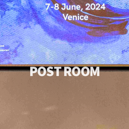
P
O
S
T
R
O
O
M