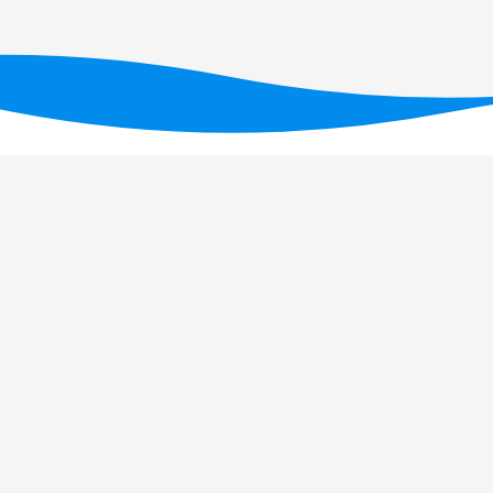
Financiado por fundos nacionais através da FC
UID/PRR/05634/2025
(D