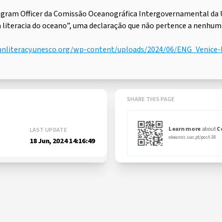
rogram Officer da Comissão Oceanográfica Intergovernamental d
 literacia do oceano”, uma declaração que não pertence a nenhum
anliteracy.unesco.org/wp-content/uploads/2024/06/ENG_Venice-D
SHARE THIS PAGE
Learn more
about
C
LAST UPDATE
okeanos.uac.pt/post-38
18 Jun, 2024 14:16:49