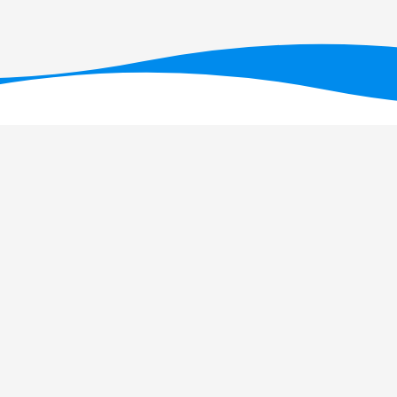
T - Fundação para a Ciência e a Tecnologia, I.P., no âmbito dos projetos U
OI: 10.54499/UID/PRR/05634/2025)
e UID/PRR2/05634/2025
(DOI: 10.54499