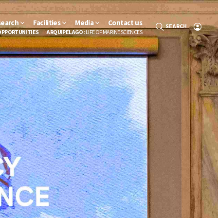
search
Facilities
Media
Contact us
SEARCH
OPPORTUNITIES
ARQUIPELAGO
: LIFE OF MARINE SCIENCES