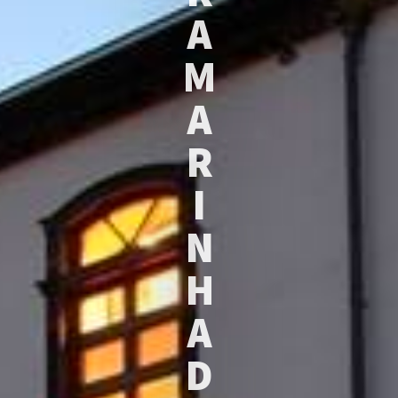
A
M
A
R
I
N
H
A
D