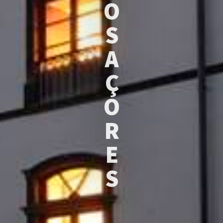
O
S
A
Ç
O
R
E
S