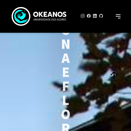
F
A
U
N
A
E
F
TOP
L
O
R