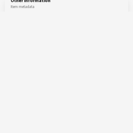
Other information
Item metadata
CREATED BY
LAST UPDATE
29 Jul, 2026 12:45:26
Daniela Cruz