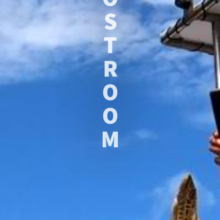
S
T
R
O
O
M