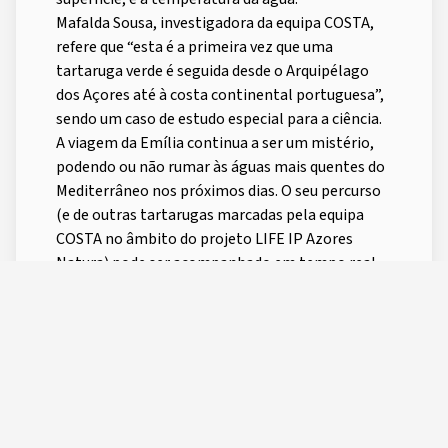
Mafalda Sousa, investigadora da equipa COSTA,
refere que “esta é a primeira vez que uma
tartaruga verde é seguida desde o Arquipélago
dos Açores até à costa continental portuguesa”,
sendo um caso de estudo especial para a ciência.
A viagem da Emília continua a ser um mistério,
podendo ou não rumar às águas mais quentes do
Mediterrâneo nos próximos dias. O seu percurso
(e de outras tartarugas marcadas pela equipa
COSTA no âmbito do projeto LIFE IP Azores
Natura) pode ser acompanhado em tempo real
através do link
https://costaproject.org/ocean-
biometrics/life-ip/
.
Boa viagem Emília, estamos contigo!
POST TAGS