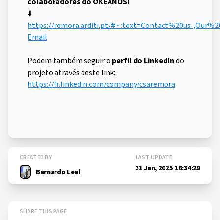
colaboradores do OKEANOS!
⬇️
https://remora.arditi.pt/#:~:text=Contact%20us-,Our%2
Email
Podem também seguir o
perfil do LinkedIn
do
projeto através deste link:
https://fr.linkedin.com/company/csaremora
CREATED BY
LAST UPDATE
31 Jan, 2025 16:34:29
Bernardo Leal
SHARE THIS PAGE