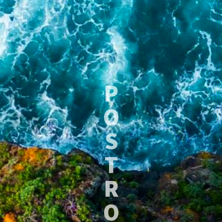
P
O
S
T
R
O