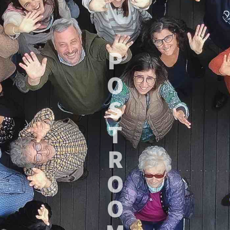
P
O
S
T
R
O
O