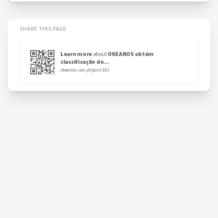
SHARE THIS PAGE
Learn more
about
OKEANOS obtém
classificação de...
okeanos.uac.pt/post-165