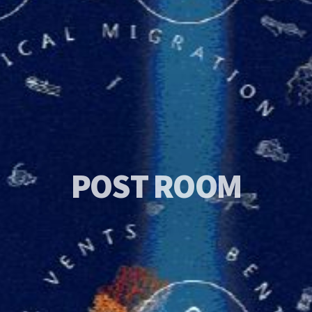
P
O
S
T
R
O
O
M