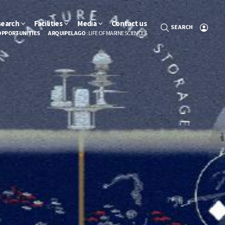
search
Facilities
Media
Contact us
SEARCH
OPPORTUNITIES
ARQUIPELAGO
: LIFE OF MARINE SCIENCES