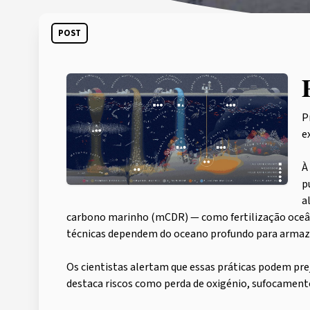
POST
P
e
À
p
a
carbono marinho (mCDR) — como fertilização oceân
técnicas dependem do oceano profundo para armaz
Os cientistas alertam que essas práticas podem pre
destaca riscos como perda de oxigénio, sufocamento