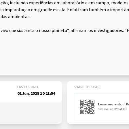
ação, incluindo experiências em laboratório e em campo, modelos
da implantação em grande escala. Enfatizam também a importânci
rdas ambientais.
 vivo que sustenta o nosso planeta”, afirmam os investigadores.
LAST UPDATE
SHARE THIS PAGE
02 Jun, 2025 10:21:54
Learn more
about
P
okeanos.uac.pt/post-191