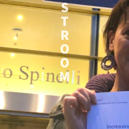
S
T
R
O
O
M