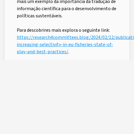
mais um exemplo da importância da tradução de
informação científica para o desenvolvimento de
políticas sustentáveis.
Para descobrires mais explora o seguinte link:
https://research4committees.blog/2024/02/12/publicat
increasing-selectivity-in-eu-fisheries-state-of-
play-and-best-practices/
.
Ou lê o resumo executivo aqui:
https://acrobat.adobe.com/id/urn:aaid:sc:EU:99b38ebe-
28a6-4ef9-9c21-3135401bcdd6
.
POST TAGS
OKEANOS
MarineSciences
Fisheries
CREATED BY
LAST UPDATE