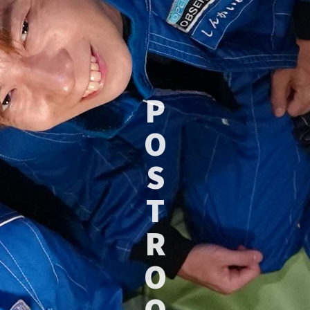
P
O
S
T
R
O