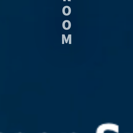
O
O
M