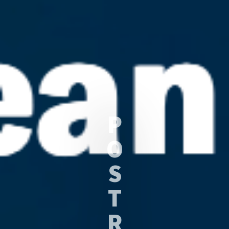
P
O
S
T
R