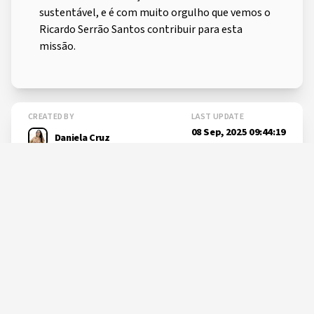
sustentável, e é com muito orgulho que vemos o
Ricardo Serrão Santos contribuir para esta
missão.
CREATED BY
LAST UPDATE
08 Sep, 2025 09:44:19
Daniela Cruz
SHARE THIS PAGE
Learn more
about
Okeanos no World Ocean
Summit...
okeanos.uac.pt/post-234