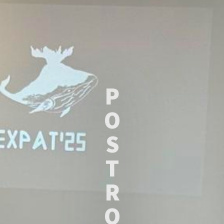
P
O
S
T
R
O