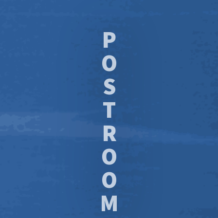
P
O
S
T
R
O
O
M