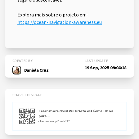
segura e sustentável.
Explora mais sobre o projeto em:
https://ocean-navigation-awareness.eu
CREATED BY
LAST UPDATE
19 Sep, 2025 09:04:18
Daniela Cruz
SHARE THIS PAGE
Learn more
about
Rui Prieto está em Lisboa
para...
okeanos.uac.pt/post-242