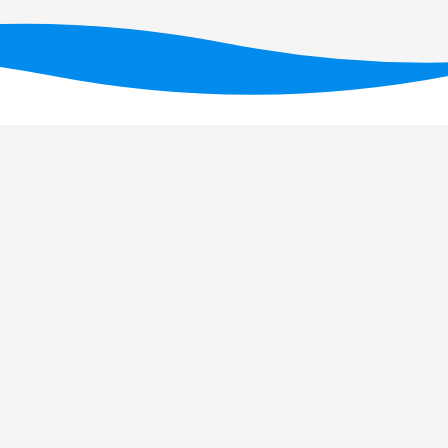
Financiado por fundos nacionais através da FC
UID/PRR/05634/2025
(D