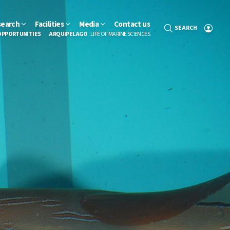
search
Facilities
Media
Contact us
SEARCH
OPPORTUNITIES
ARQUIPELAGO
: LIFE OF MARINE SCIENCES