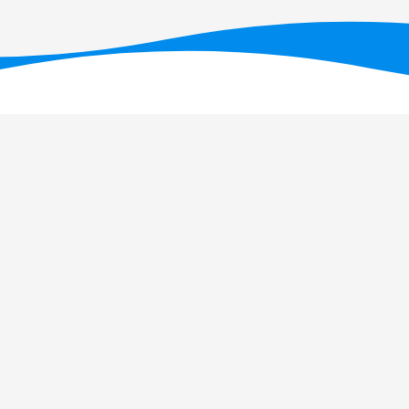
T - Fundação para a Ciência e a Tecnologia, I.P., no âmbito dos projetos U
OI: 10.54499/UID/PRR/05634/2025)
e UID/PRR2/05634/2025
(DOI: 10.54499