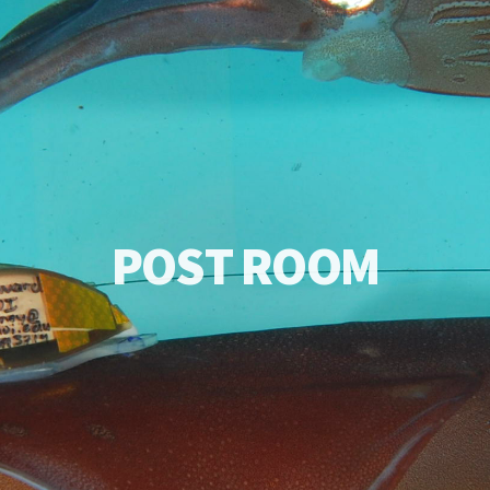
P
O
S
T
R
O
O
M