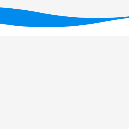
ID/05634/2025
(DOI: 10.54499/UID/05634/2025)
,
/UID/PRR2/05634/2025)
.