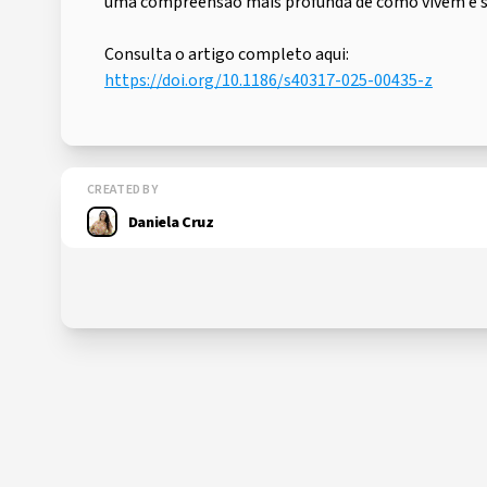
uma compreensão mais profunda de como vivem e s
Consulta o artigo completo aqui:
https://doi.org/10.1186/s40317-025-00435-z
CREATED BY
Daniela Cruz