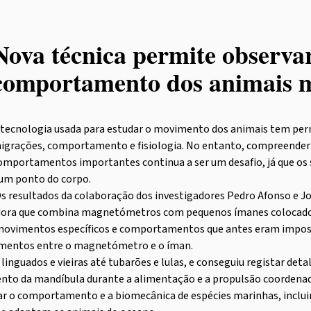
Nova técnica permite observa
comportamento dos animais 
 tecnologia usada para estudar o movimento dos animais tem pe
igrações, comportamento e fisiologia. No entanto, compreender
omportamentos importantes continua a ser um desafio, já que os
um ponto do corpo.
s resultados da colaboração dos investigadores Pedro Afonso e J
dora que combina magnetómetros com pequenos ímanes colocados
movimentos específicos e comportamentos que antes eram impossí
imentos entre o magnetómetro e o íman.
inguados e vieiras até tubarões e lulas, e conseguiu registar deta
to da mandíbula durante a alimentação e a propulsão coordenada
ar o comportamento e a biomecânica de espécies marinhas, incluin