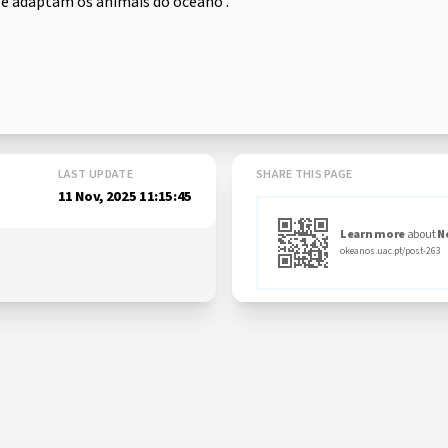
e adaptam os animais do oceano .
LAST UPDATE
SHARE THIS PAGE
11 Nov, 2025 11:15:45
Learn more
about
N
okeanos.uac.pt/post-263