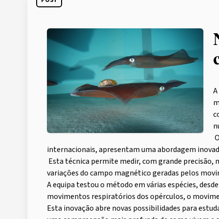
POST
A
m
c
n
O
internacionais, apresentam uma abordagem inova
Esta técnica permite medir, com grande precisão, 
variações do campo magnético geradas pelos mov
A equipa testou o método em várias espécies, desde l
movimentos respiratórios dos opérculos, o movimen
Esta inovação abre novas possibilidades para estud