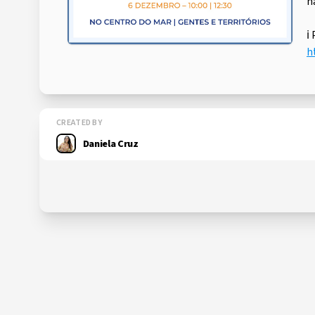
n
ℹ
h
CREATED BY
Daniela Cruz