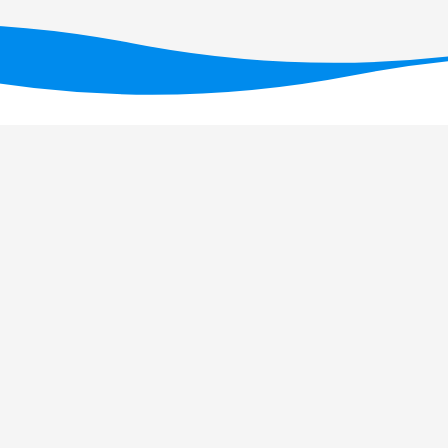
ID/05634/2025
(DOI: 10.54499/UID/05634/2025)
,
/UID/PRR2/05634/2025)
.