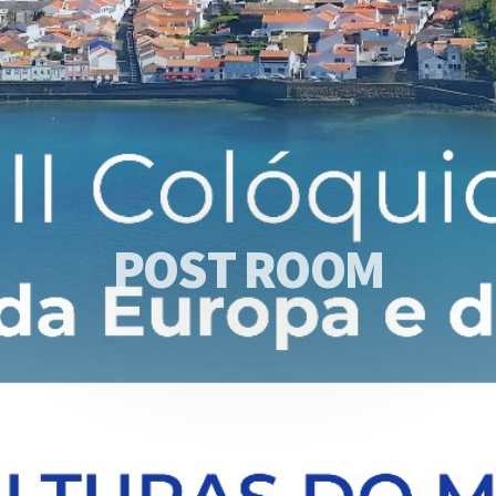
P
O
S
T
R
O
O
M