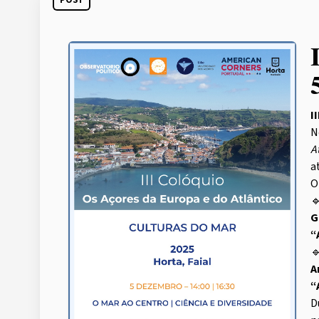
POST
I
N
A
a

G
“

A
“
D