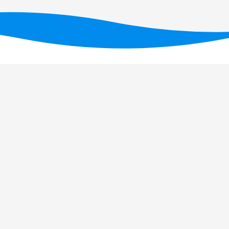
Financiado por fundos nacionais através da FC
UID/PRR/05634/2025
(D