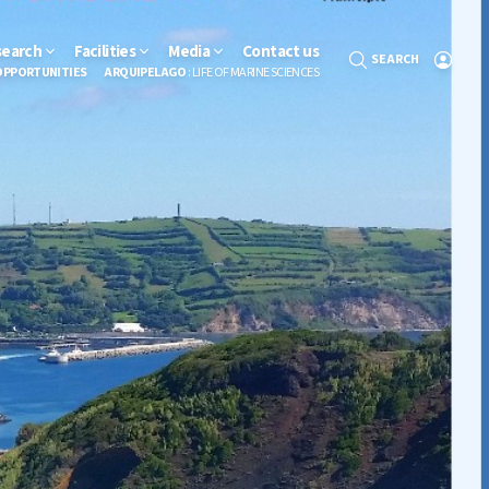
search
Facilities
Media
Contact us
SEARCH
OPPORTUNITIES
ARQUIPELAGO
: LIFE OF MARINE SCIENCES