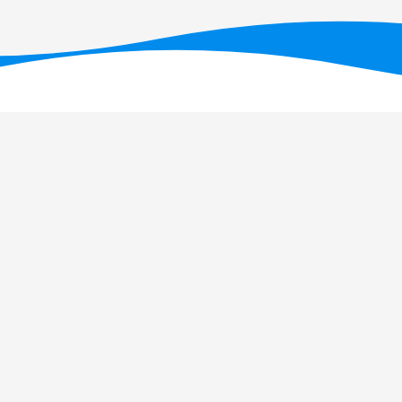
T - Fundação para a Ciência e a Tecnologia, I.P., no âmbito dos projetos U
OI: 10.54499/UID/PRR/05634/2025)
e UID/PRR2/05634/2025
(DOI: 10.54499