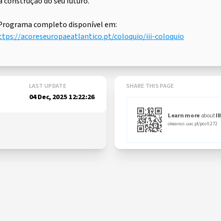
a construção do seu futuro.
️ Programa completo disponível em:
ttps://acoreseuropaeatlantico.pt/coloquio/iii-coloquio
LAST UPDATE
SHARE THIS PAGE
04 Dec, 2025 12:22:26
Learn more
about
II
okeanos.uac.pt/post-272