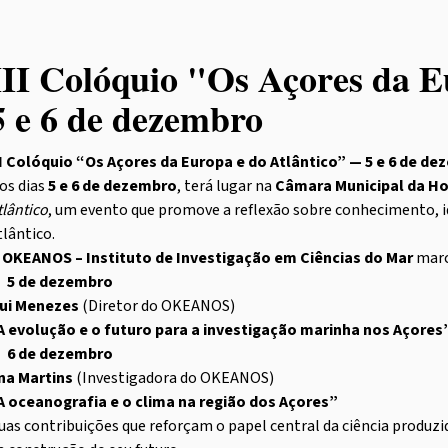
III Colóquio "Os Açores da E
5 e 6 de dezembro
II Colóquio “Os Açores da Europa e do Atlântico” — 5 e 6 de d
os dias
5 e 6 de dezembro
, terá lugar na
Câmara Municipal da Ho
tlântico
, um evento que promove a reflexão sobre conhecimento, 
tlântico.
O
OKEANOS – Instituto de Investigação em Ciências do Mar
marc

5 de dezembro
ui Menezes
(Diretor do OKEANOS)
A evolução e o futuro para a investigação marinha nos Açores

6 de dezembro
na Martins
(Investigadora do OKEANOS)
A oceanografia e o clima na região dos Açores”
uas contribuições que reforçam o papel central da ciência produz