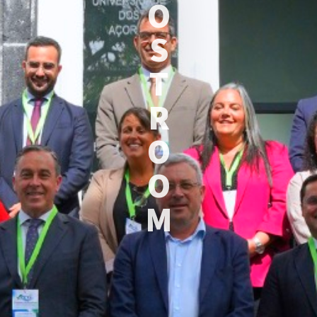
O
S
T
R
O
O
M