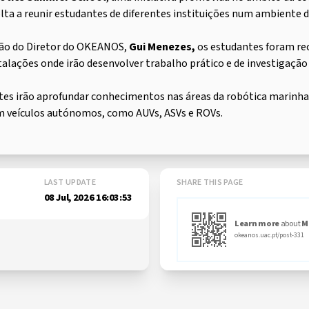
ta a reunir estudantes de diferentes instituições num ambiente d
ação do Diretor do OKEANOS,
Gui Menezes,
os estudantes foram rec
stalações onde irão desenvolver trabalho prático e de investigação
tes irão aprofundar conhecimentos nas áreas da robótica marinh
m veículos autónomos, como AUVs, ASVs e ROVs.
LAST UPDATE
SHARE THIS PAGE
08 Jul, 2026 16:03:53
Learn more
about
M
okeanos.uac.pt/post-331