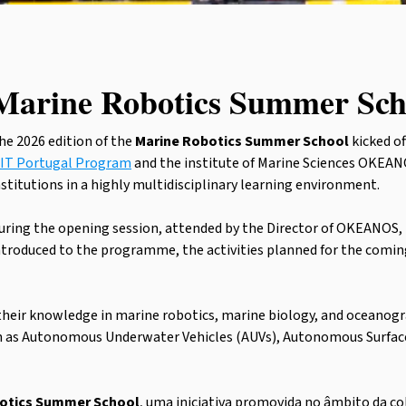
Marine Robotics Summer Sch
he 2026 edition of the
Marine Robotics Summer School
kicked of
IT Portugal Program
and the institute of Marine Sciences OKEAN
nstitutions in a highly multidisciplinary learning environment.
uring the opening session, attended by the Director of OKEANOS,
ntroduced to the programme, the activities planned for the coming 
 their knowledge in marine robotics, marine biology, and oceanog
h as Autonomous Underwater Vehicles (AUVs), Autonomous Surface
otics Summer School
, uma iniciativa promovida no âmbito da c