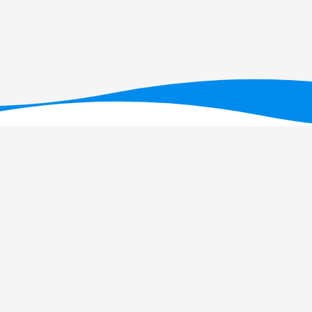
T - Fundação para a Ciência e a Tecnologia, I.P., no âmbito dos projetos U