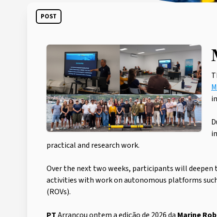
POST
T
M
i
D
i
practical and research work.
Over the next two weeks, participants will deepen
activities with work on autonomous platforms suc
(ROVs).
PT
Arrancou ontem a edição de 2026 da
Marine Rob