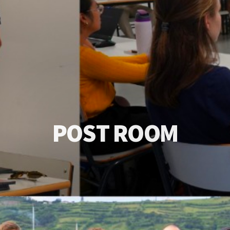
P
O
S
T
R
O
O
M