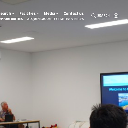
search
Facilities
Media
Contact us
SEARCH
OPPORTUNITIES
ARQUIPELAGO
: LIFE OF MARINE SCIENCES