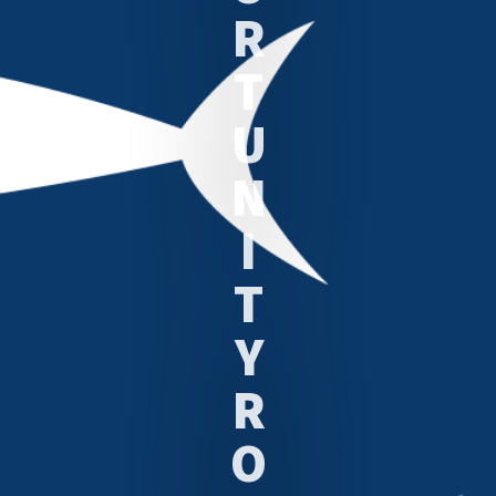
R
T
U
N
I
T
Y
R
O