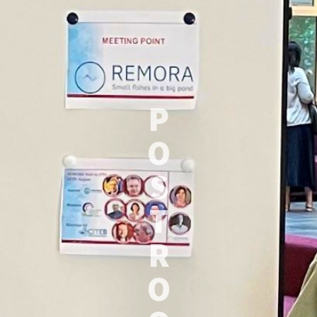
P
O
S
T
R
O