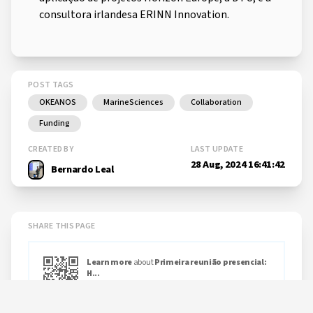
consultora irlandesa ERINN Innovation.
POST TAGS
OKEANOS
MarineSciences
Collaboration
Funding
CREATED BY
LAST UPDATE
28 Aug, 2024 16:41:42
Bernardo Leal
SHARE THIS PAGE
Learn more
about
Primeira reunião presencial:
H...
okeanos.uac.pt/post-54