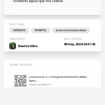
conhecer aquilo que nos rodeia!
POST TAGS
OKEANOS
MONIPOL
ScienceCommunication
CREATED BY
LAST UPDATE
06 Sep, 2024 18:37:41
Beatriz Silva
SHARE THIS PAGE
Learn more
about
Programa Educativo AMar -
Apre...
okeanos.uac.pt/post-57