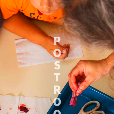
P
O
S
T
R
O