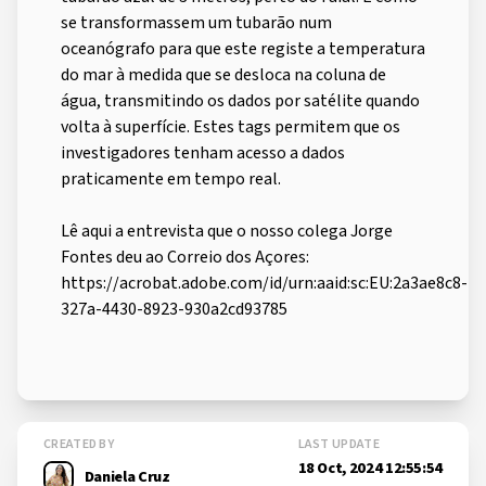
se transformassem um tubarão num
oceanógrafo para que este registe a temperatura
do mar à medida que se desloca na coluna de
água, transmitindo os dados por satélite quando
volta à superfície. Estes tags permitem que os
investigadores tenham acesso a dados
praticamente em tempo real.
Lê aqui a entrevista que o nosso colega Jorge
Fontes deu ao Correio dos Açores:
https://acrobat.adobe.com/id/urn:aaid:sc:EU:2a3ae8c8-
327a-4430-8923-930a2cd93785
CREATED BY
LAST UPDATE
18 Oct, 2024 12:55:54
Daniela Cruz