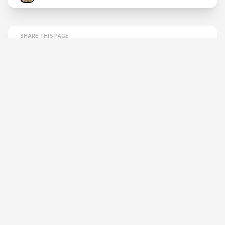
SHARE THIS PAGE
Learn more
about
Colocamos o primeiro tag
batig...
okeanos.uac.pt/post-65