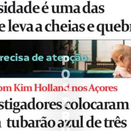
P
O
S
T
R
O