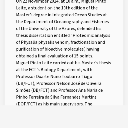
On 22 November 2024, at 10 a.m., Miguel Pinto
Leite, a student on the 13th edition of the
Master’s degree in Integrated Ocean Studies at
the Department of Oceanography and Fisheries
of the University of the Azores, defended his
thesis dissertation entitled: ‘Proteomic analysis
of Physalia physalis venom, fractionation and
purification of bioactive molecules’, having
obtained a final evaluation of 15 points.
Miguel Pinto Leite carried out his Master's thesis
at the FCT's Biology Department, with
Professor Duarte Nuno Toubarro Tiago
(DB/FCT), Professor Nelson José de Oliveira
Simões (DB/FCT) and Professor Ana Maria de
Pinho Ferreira da Silva Fernandes Martins
(DOP/FCT) as his main supervisors. The
following members were appointed to sit on the
exam board:
President: