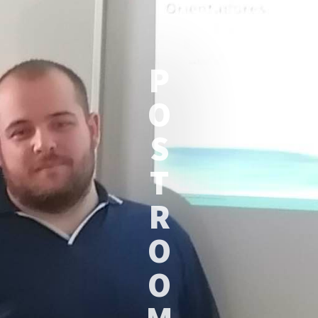
P
O
S
T
R
O
O